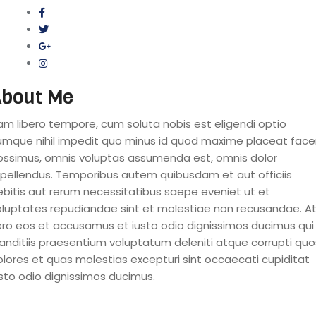
bout Me
am libero tempore, cum soluta nobis est eligendi optio
umque nihil impedit quo minus id quod maxime placeat face
ossimus, omnis voluptas assumenda est, omnis dolor
epellendus. Temporibus autem quibusdam et aut officiis
ebitis aut rerum necessitatibus saepe eveniet ut et
oluptates repudiandae sint et molestiae non recusandae. A
ero eos et accusamus et iusto odio dignissimos ducimus qui
landitiis praesentium voluptatum deleniti atque corrupti quo
olores et quas molestias excepturi sint occaecati cupiditat
usto odio dignissimos ducimus.