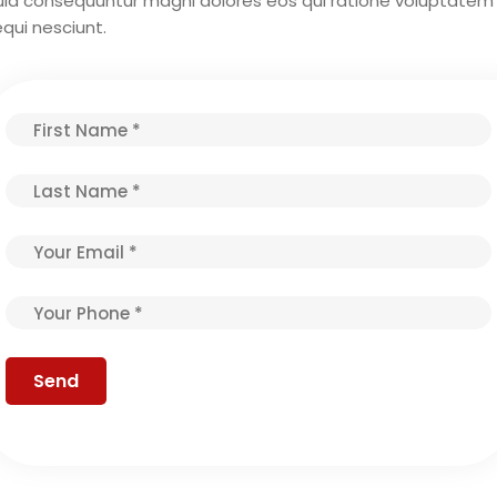
uia consequuntur magni dolores eos qui ratione voluptatem
qui nesciunt.