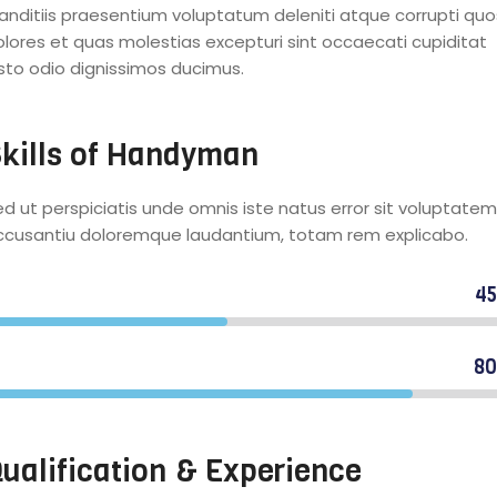
landitiis praesentium voluptatum deleniti atque corrupti quo
olores et quas molestias excepturi sint occaecati cupiditat
usto odio dignissimos ducimus.
kills of Handyman
d ut perspiciatis unde omnis iste natus error sit voluptatem
ccusantiu doloremque laudantium, totam rem explicabo.
4
ommercial plumbers
8
esidential carpenters
ualification & Experience