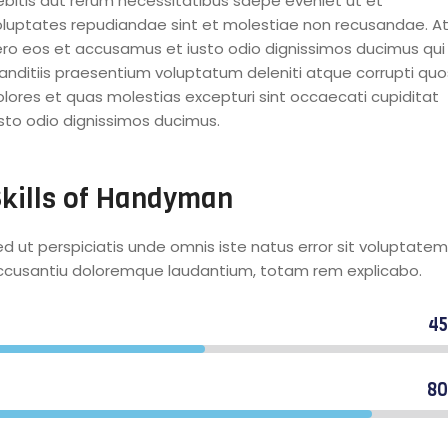
ebitis aut rerum necessitatibus saepe eveniet ut et
oluptates repudiandae sint et molestiae non recusandae. A
ero eos et accusamus et iusto odio dignissimos ducimus qui
landitiis praesentium voluptatum deleniti atque corrupti quo
olores et quas molestias excepturi sint occaecati cupiditat
usto odio dignissimos ducimus.
kills of Handyman
d ut perspiciatis unde omnis iste natus error sit voluptatem
ccusantiu doloremque laudantium, totam rem explicabo.
4
ommercial plumbers
8
esidential carpenters